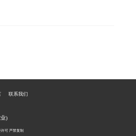
01
言
联系我们
业)
经许可
严禁复制